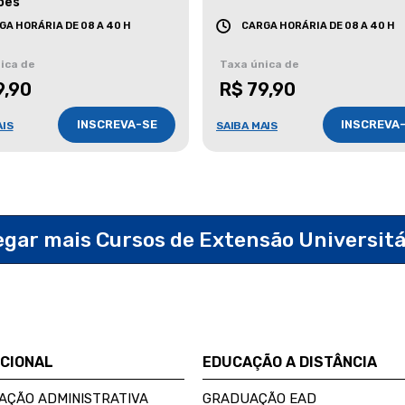
ões
GA HORÁRIA DE 08 A 40 H
CARGA HORÁRIA DE 08 A 40 H
ica de
Taxa única de
9,90
R$ 79,90
INSCREVA-SE
INSCREVA
AIS
SAIBA MAIS
egar mais Cursos de Extensão Universit
UCIONAL
EDUCAÇÃO A DISTÂNCIA
AÇÃO ADMINISTRATIVA
GRADUAÇÃO EAD