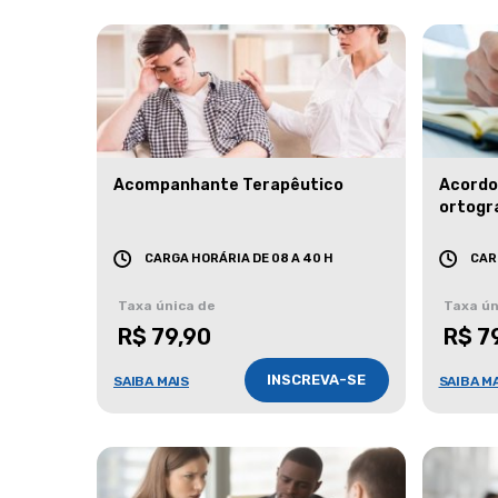
Acompanhante Terapêutico
Acordo
ortogr
CARGA HORÁRIA DE 08 A 40 H
CAR
Taxa única de
Taxa ún
R$ 79,90
R$ 7
INSCREVA-SE
SAIBA MAIS
SAIBA M