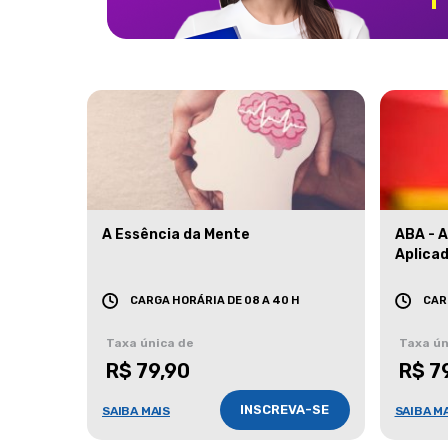
A Essência da Mente
ABA - 
Aplica
CARGA HORÁRIA DE 08 A 40 H
CAR
Taxa única de
Taxa ún
R$ 79,90
R$ 7
INSCREVA-SE
SAIBA MAIS
SAIBA M