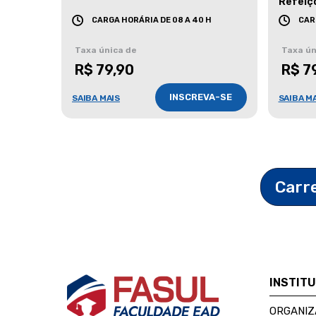
Refeiç
CARGA HORÁRIA DE 08 A 40 H
CAR
Taxa única de
Taxa ún
R$ 79,90
R$ 7
INSCREVA-SE
SAIBA MAIS
SAIBA M
Carr
INSTIT
ORGANIZ