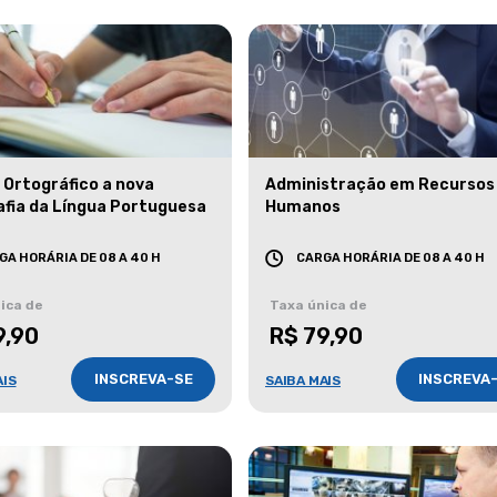
 Ortográfico a nova
Administração em Recursos
afia da Língua Portuguesa
Humanos
GA HORÁRIA DE 08 A 40 H
CARGA HORÁRIA DE 08 A 40 H
ica de
Taxa única de
9,90
R$ 79,90
INSCREVA-SE
INSCREVA
AIS
SAIBA MAIS