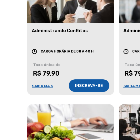
Administrando Conflitos
Admini
CARGA HORÁRIA DE 08 A 40 H
CAR
Taxa única de
Taxa ún
R$ 79,90
R$ 7
INSCREVA-SE
SAIBA MAIS
SAIBA M