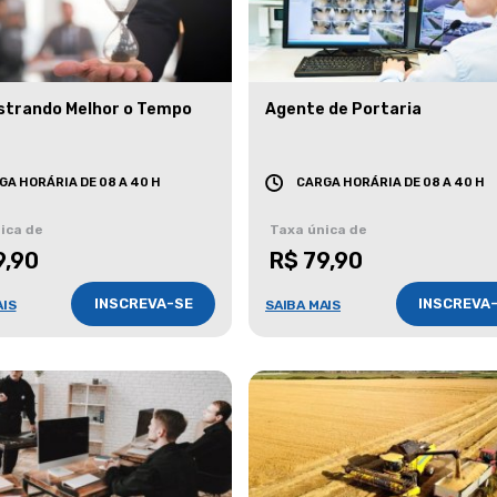
strando Melhor o Tempo
Agente de Portaria
GA HORÁRIA DE 08 A 40 H
CARGA HORÁRIA DE 08 A 40 H
ica de
Taxa única de
9,90
R$ 79,90
INSCREVA-SE
INSCREVA
AIS
SAIBA MAIS