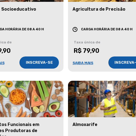
 Socioeducativo
Agricultura de Precisão
GA HORÁRIA DE 08 A 40 H
CARGA HORÁRIA DE 08 A 40 H
ica de
Taxa única de
9,90
R$ 79,90
INSCREVA-SE
INSCREVA
AIS
SAIBA MAIS
tos Funcionais em
Almoxarife
es Produtoras de