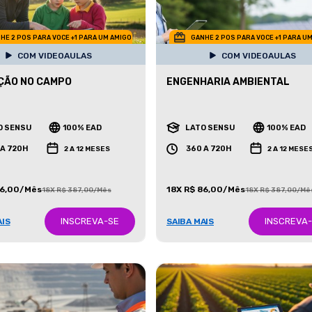
HE 2 POS PARA VOCE +1 PARA UM AMIGO
GANHE 2 POS PARA VOCE +1 PARA U
COM VIDEOAULAS
COM VIDEOAULAS
ÇÃO NO CAMPO
ENGENHARIA AMBIENTAL
O SENSU
100% EAD
LATO SENSU
100% EAD
 A 720H
360 A 720H
2 A 12 MESES
2 A 12 MESE
86,00/Mês
18X R$ 86,00/Mês
18X R$ 387,00/Mês
18X R$ 387,00/Mê
INSCREVA-SE
INSCREVA
AIS
SAIBA MAIS