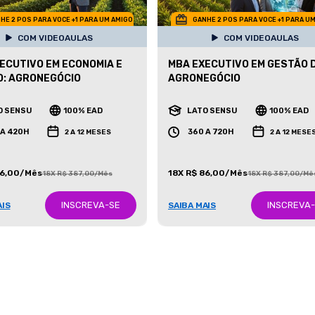
HE 2 POS PARA VOCE +1 PARA UM AMIGO
GANHE 2 POS PARA VOCE +1 PARA U
COM VIDEOAULAS
COM VIDEOAULAS
ECUTIVO EM ECONOMIA E
MBA EXECUTIVO EM GESTÃO 
: AGRONEGÓCIO
AGRONEGÓCIO
O SENSU
100% EAD
LATO SENSU
100% EAD
 A 420H
360 A 720H
2 A 12 MESES
2 A 12 MESE
86,00/Mês
18X R$ 86,00/Mês
18X R$ 387,00/Mês
18X R$ 387,00/Mê
INSCREVA-SE
INSCREVA
AIS
SAIBA MAIS