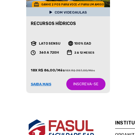
GANHE 2 POS PARA VOCE +1 PARA UM AMIGO
COM VIDEOAULAS
RECURSOS HÍDRICOS
LATO SENSU
100% EAD
360 A 720H
2 A 12 MESES
18X R$ 86,00/Mês
18X R$ 387,00/Mês
INSCREVA-SE
SAIBA MAIS
INSTIT