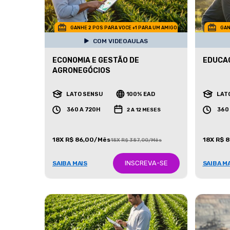
GANHE 2 POS PARA VOCE +1 PARA UM AMIGO
GAN
COM VIDEOAULAS
ECONOMIA E GESTÃO DE
EDUCA
AGRONEGÓCIOS
LATO SENSU
100% EAD
LAT
360 A 720H
360
2 A 12 MESES
18X R$ 86,00/Mês
18X R$ 
18X R$ 387,00/Mês
INSCREVA-SE
SAIBA MAIS
SAIBA M