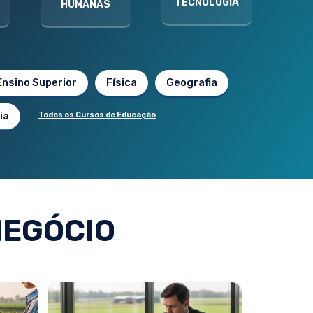
TECNOLOGIA
HUMANAS
Ensino Superior
Física
Geografia
ia
Todos os Cursos de Educação
EGÓCIO