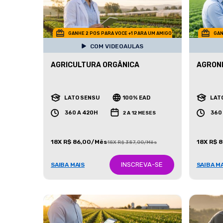
GANHE 2 POS PARA VOCE +1 PARA UM AMIGO
GAN
COM VIDEOAULAS
AGRICULTURA ORGÂNICA
AGRON
LATO SENSU
100% EAD
LAT
360 A 420H
360
2 A 12 MESES
18X R$ 86,00/Mês
18X R$ 
18X R$ 387,00/Mês
INSCREVA-SE
SAIBA MAIS
SAIBA M