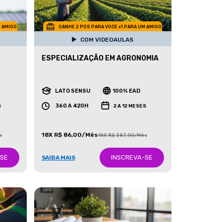
M AMIGO
GANHE 2 POS PARA VOCE +1 PARA UM AMIGO
COM VIDEOAULAS
ESPECIALIZAÇÃO EM AGRONOMIA
LATO SENSU
100% EAD
360 A 420H
S
2 A 12 MESES
18X R$ 86,00/Mês
s
18X R$ 387,00/Mês
-SE
INSCREVA-SE
SAIBA MAIS