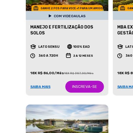
GANHE 2 POS PARA VOCE +1 PARA UM AMIGO
GAN
COM VIDEOAULAS
MANEJO E FERTILIZAÇÃO DOS
MBA EX
SOLOS
GESTÃO
LATO SENSU
100% EAD
LAT
360 A 720H
360
2 A 12 MESES
18X R$ 86,00/Mês
18X R$ 
18X R$ 387,00/Mês
INSCREVA-SE
SAIBA MAIS
SAIBA M