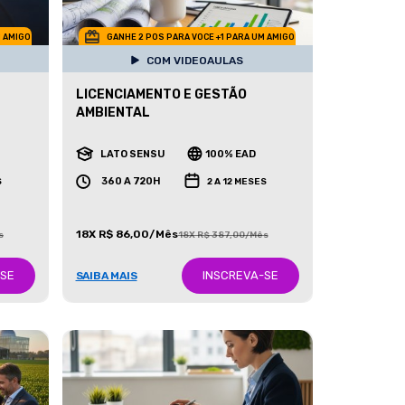
M AMIGO
GANHE 2 POS PARA VOCE +1 PARA UM AMIGO
COM VIDEOAULAS
LICENCIAMENTO E GESTÃO
AMBIENTAL
LATO SENSU
100% EAD
360 A 720H
S
2 A 12 MESES
18X R$ 86,00/Mês
s
18X R$ 387,00/Mês
-SE
INSCREVA-SE
SAIBA MAIS