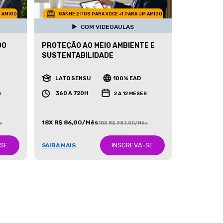
M AMIGO
GANHE 2 POS PARA VOCE +1 PARA UM AMIGO
COM VIDEOAULAS
DO
PROTEÇÃO AO MEIO AMBIENTE E
SUSTENTABILIDADE
LATO SENSU
100% EAD
360 A 720H
S
2 A 12 MESES
18X R$ 86,00/Mês
s
18X R$ 387,00/Mês
-SE
INSCREVA-SE
SAIBA MAIS