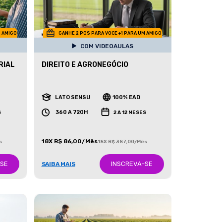
M AMIGO
GANHE 2 POS PARA VOCE +1 PARA UM AMIGO
COM VIDEOAULAS
RIAL
DIREITO E AGRONEGÓCIO
LATO SENSU
100% EAD
360 A 720H
S
2 A 12 MESES
18X R$ 86,00/Mês
s
18X R$ 387,00/Mês
-SE
INSCREVA-SE
SAIBA MAIS