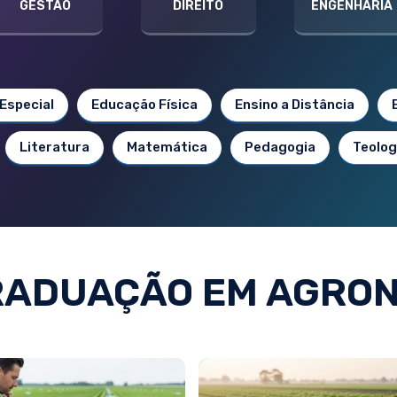
GESTÃO
DIREITO
ENGENHARIA
Especial
Educação Física
Ensino a Distância
Literatura
Matemática
Pedagogia
Teolog
RADUAÇÃO EM AGRON