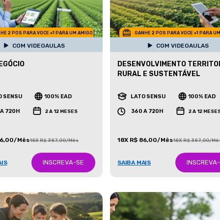
HE 2 POS PARA VOCE +1 PARA UM AMIGO
GANHE 2 POS PARA VOCE +1 PARA U
COM VIDEOAULAS
COM VIDEOAULAS
EGÓCIO
DESENVOLVIMENTO TERRITO
RURAL E SUSTENTÁVEL
O SENSU
100% EAD
LATO SENSU
100% EAD
 A 720H
360 A 720H
2 A 12 MESES
2 A 12 MESE
86,00/Mês
18X R$ 86,00/Mês
18X R$ 387,00/Mês
18X R$ 387,00/Mê
INSCREVA-SE
INSCREVA
AIS
SAIBA MAIS