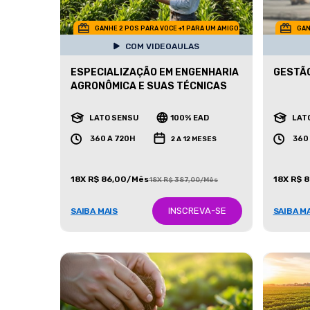
GANHE 2 POS PARA VOCE +1 PARA UM AMIGO
GAN
COM VIDEOAULAS
ESPECIALIZAÇÃO EM ENGENHARIA
GESTÃO
AGRONÔMICA E SUAS TÉCNICAS
LATO SENSU
100% EAD
LAT
360 A 720H
360
2 A 12 MESES
18X R$ 86,00/Mês
18X R$ 
18X R$ 387,00/Mês
INSCREVA-SE
SAIBA MAIS
SAIBA M