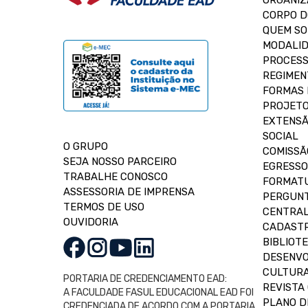
ORGANIZ
CORPO 
QUEM S
MODALID
PROCESS
REGIMEN
FORMAS 
PROJETO
EXTENSÃ
SOCIAL
O GRUPO
COMISSÃ
SEJA NOSSO PARCEIRO
EGRESSO
TRABALHE CONOSCO
FORMAT
ASSESSORIA DE IMPRENSA
PERGUNT
TERMOS DE USO
CENTRAL
OUVIDORIA
CADASTR
BIBLIOT
DESENVO
CULTUR
PORTARIA DE CREDENCIAMENTO EAD:
REVISTA 
A FACULDADE FASUL EDUCACIONAL EAD FOI
PLANO D
CREDENCIADA DE ACORDO COM A PORTARIA