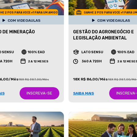
HE 2 POS PARA VOCE +1 PARA UM AMIGO
GANHE 2 POS PARA VOCE +1 PARA U
COM VIDEOAULAS
COM VIDEOAULAS
 DE MINERAÇÃO
GESTÃO DO AGRONEGÓCIO E
LEGISLAÇÃO AMBIENTAL
O SENSU
100% EAD
LATO SENSU
100% EAD
 A 720H
360 A 720H
2 A 12 MESES
2 A 12 MESE
86,00/Mês
18X R$ 86,00/Mês
18X R$ 387,00/Mês
18X R$ 387,00/Mê
INSCREVA-SE
INSCREVA
AIS
SAIBA MAIS