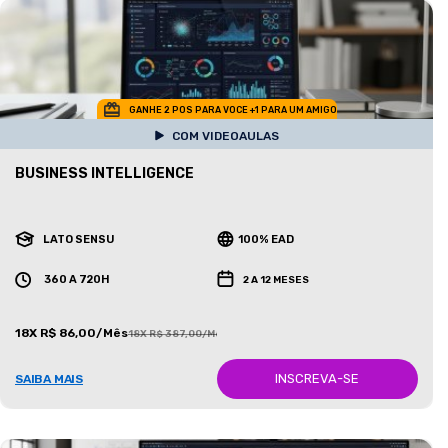
GANHE 2 POS PARA VOCE +1 PARA UM AMIGO
COM VIDEOAULAS
BUSINESS INTELLIGENCE
LATO SENSU
100% EAD
360 A 720H
2 A 12 MESES
18X R$ 86,00/Mês
18X R$ 387,00/Mês
INSCREVA-SE
SAIBA MAIS