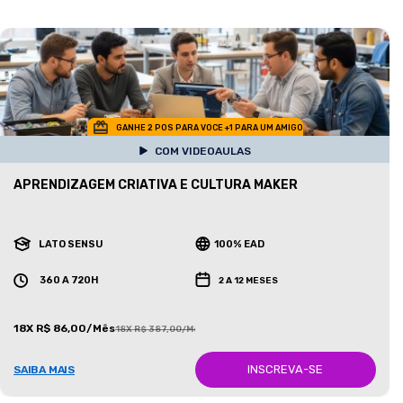
GANHE 2 POS PARA VOCE +1 PARA UM AMIGO
COM VIDEOAULAS
APRENDIZAGEM CRIATIVA E CULTURA MAKER
LATO SENSU
100% EAD
360 A 720H
2 A 12 MESES
18X R$ 86,00/Mês
18X R$ 387,00/Mês
INSCREVA-SE
SAIBA MAIS