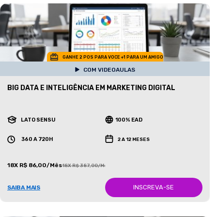
GANHE 2 POS PARA VOCE +1 PARA UM AMIGO
COM VIDEOAULAS
BIG DATA E INTELIGÊNCIA EM MARKETING DIGITAL
LATO SENSU
100% EAD
360 A 720H
2 A 12 MESES
18X R$ 86,00/Mês
18X R$ 387,00/Mês
INSCREVA-SE
SAIBA MAIS