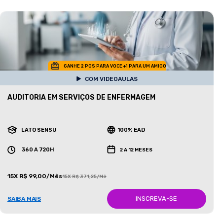
GANHE 2 POS PARA VOCE +1 PARA UM AMIGO
COM VIDEOAULAS
AUDITORIA EM SERVIÇOS DE ENFERMAGEM
LATO SENSU
100% EAD
360 A 720H
2 A 12 MESES
15X R$ 99,00/Mês
15X R$ 371,25/Mês
INSCREVA-SE
SAIBA MAIS