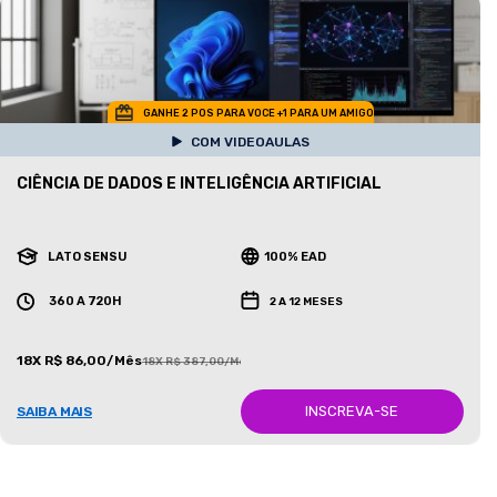
GANHE 2 POS PARA VOCE +1 PARA UM AMIGO
COM VIDEOAULAS
CIÊNCIA DE DADOS E INTELIGÊNCIA ARTIFICIAL
LATO SENSU
100% EAD
360 A 720H
2 A 12 MESES
18X R$ 86,00/Mês
18X R$ 387,00/Mês
INSCREVA-SE
SAIBA MAIS