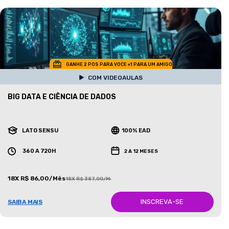
GANHE 2 POS PARA VOCE +1 PARA UM AMIGO
COM VIDEOAULAS
BIG DATA E CIÊNCIA DE DADOS
LATO SENSU
100% EAD
360 A 720H
2 A 12 MESES
18X R$ 86,00/Mês
18X R$ 387,00/Mês
INSCREVA-SE
SAIBA MAIS