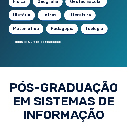
Física
Geografia
Gestão Escolar
História
Letras
Literatura
Matemática
Pedagogia
Teologia
Todos os Cursos de Educação
PÓS-GRADUAÇÃO
EM SISTEMAS DE
INFORMAÇÃO