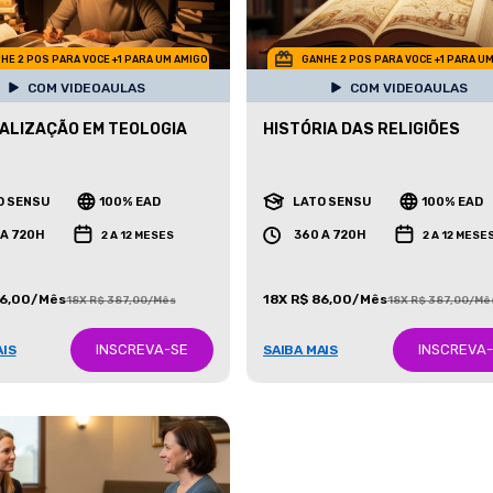
HE 2 POS PARA VOCE +1 PARA UM AMIGO
GANHE 2 POS PARA VOCE +1 PARA U
COM VIDEOAULAS
COM VIDEOAULAS
ALIZAÇÃO EM TEOLOGIA
HISTÓRIA DAS RELIGIÕES
O SENSU
100% EAD
LATO SENSU
100% EAD
 A 720H
360 A 720H
2 A 12 MESES
2 A 12 MESE
86,00/Mês
18X R$ 86,00/Mês
18X R$ 387,00/Mês
18X R$ 387,00/Mê
INSCREVA-SE
INSCREVA
AIS
SAIBA MAIS