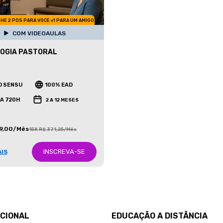
HE 2 POS PARA VOCE +1 PARA UM AMIGO
COM VIDEOAULAS
OGIA PASTORAL
O SENSU
100% EAD
 A 720H
2 A 12 MESES
99,00/Mês
15X R$ 371,25/Mês
INSCREVA-SE
AIS
UCIONAL
EDUCAÇÃO A DISTÂNCIA