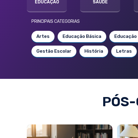
EDUCAÇÃO
SAÚDE
PRINCIPAIS CATEGORIAS
Artes
Educação Básica
Educação 
Gestão Escolar
História
Letras
PÓS-