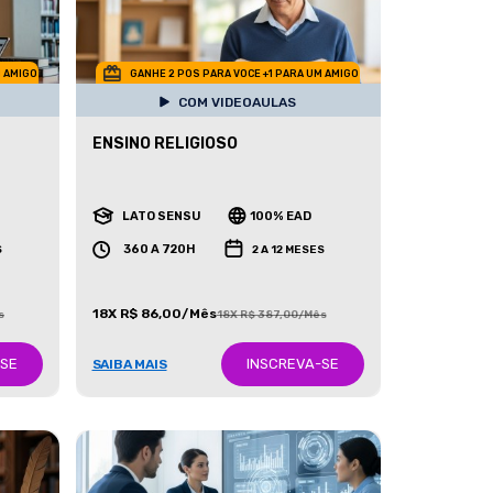
M AMIGO
GANHE 2 POS PARA VOCE +1 PARA UM AMIGO
COM VIDEOAULAS
ENSINO RELIGIOSO
LATO SENSU
100% EAD
360 A 720H
S
2 A 12 MESES
18X R$ 86,00/Mês
s
18X R$ 387,00/Mês
-SE
INSCREVA-SE
SAIBA MAIS