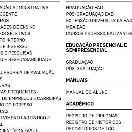
AÇÃO ADMINISTRATIVA
GRADUAÇÃO EAD
DOCENTE
PÓS-GRADUAÇÃO EAD
OMOS
EXTENSÃO UNIVERSITÁRIA EA
ADES DE ENSINO
MBA EAD
OS SELETIVOS
CURSOS PROFISSIONALIZANTE
TO INTERNO
EDUCAÇÃO PRESENCIAL E
DE INGRESSO
SEMIPRESENCIAL
S E PESQUISAS
O E RESPONSABILIDADE
GRADUAÇÃO
PÓS-GRADUAÇÃO
O PRÓPRIA DE AVALIAÇÃO
S
MANUAIS
URAS
AS FREQUENTES
MANUAL DO ALUNO
 DE EMPREGOS E CARREIRAS
ACADÊMICO
O DO EGRESSO
ECAS
REGISTRO DE DIPLOMAS
LVIMENTO ARTÍSTICO E
REGISTRO DE HISTÓRICOS
AL
REPOSITÓRIOS DE TCC
CIENTÍFICA FASUL