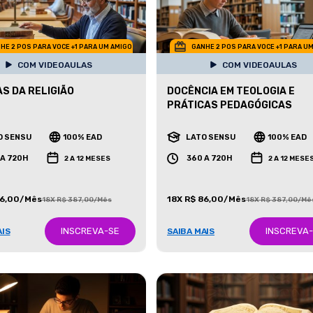
HE 2 POS PARA VOCE +1 PARA UM AMIGO
GANHE 2 POS PARA VOCE +1 PARA U
COM VIDEOAULAS
COM VIDEOAULAS
AS DA RELIGIÃO
DOCÊNCIA EM TEOLOGIA E
PRÁTICAS PEDAGÓGICAS
O SENSU
100% EAD
LATO SENSU
100% EAD
 A 720H
360 A 720H
2 A 12 MESES
2 A 12 MESE
86,00/Mês
18X R$ 86,00/Mês
18X R$ 387,00/Mês
18X R$ 387,00/Mê
INSCREVA-SE
INSCREVA
AIS
SAIBA MAIS