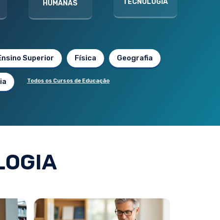
TECNOLOGIA
HUMANAS
Ensino Superior
Física
Geografia
ia
Todos os Cursos de Educação
LOGIA