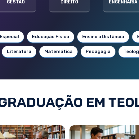
GESTÃO
DIREITO
ENGENHARIA
Especial
Educação Física
Ensino a Distância
Literatura
Matemática
Pedagogia
Teolog
GRADUAÇÃO EM TEO