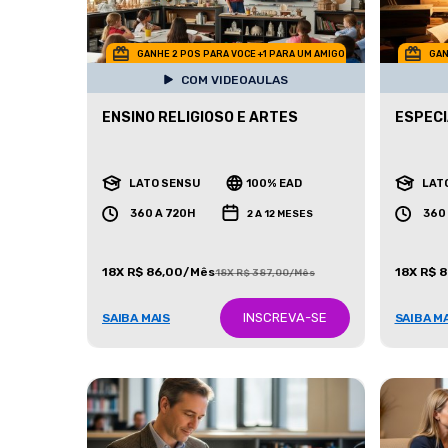
GANHE 2 POS PARA VOCE +1 PARA UM AMIGO
GAN
COM VIDEOAULAS
ENSINO RELIGIOSO E ARTES
ESPECI
LATO SENSU
100% EAD
LAT
360 A 720H
360
2 A 12 MESES
18X R$ 86,00/Mês
18X R$ 
18X R$ 387,00/Mês
INSCREVA-SE
SAIBA MAIS
SAIBA M