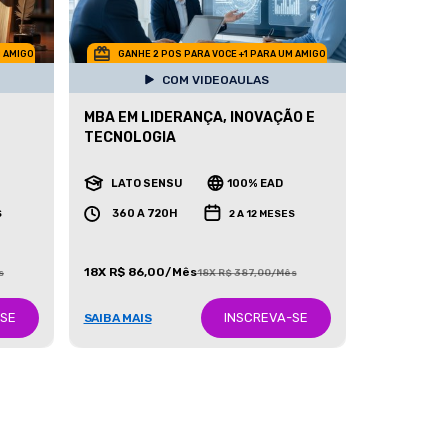
M AMIGO
GANHE 2 POS PARA VOCE +1 PARA UM AMIGO
COM VIDEOAULAS
MBA EM LIDERANÇA, INOVAÇÃO E
TECNOLOGIA
LATO SENSU
100% EAD
360 A 720H
S
2 A 12 MESES
18X R$ 86,00/Mês
s
18X R$ 387,00/Mês
-SE
INSCREVA-SE
SAIBA MAIS