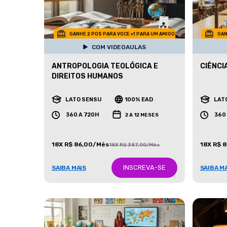
GANHE 2 POS PARA VOCE +1 PARA UM AMIGO
GAN
COM VIDEOAULAS
ANTROPOLOGIA TEOLÓGICA E
CIÊNCI
DIREITOS HUMANOS
LATO SENSU
100% EAD
LAT
360 A 720H
360
2 A 12 MESES
18X R$ 86,00/Mês
18X R$ 
18X R$ 387,00/Mês
INSCREVA-SE
SAIBA MAIS
SAIBA M