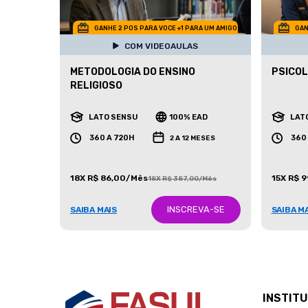
GANHE 2 POS PARA VOCE +1 PARA UM AMIGO
GAN
COM VIDEOAULAS
METODOLOGIA DO ENSINO
PSICOL
RELIGIOSO
LATO SENSU
100% EAD
LAT
360 A 720H
360
2 A 12 MESES
18X R$ 86,00/Mês
15X R$ 
18X R$ 387,00/Mês
INSCREVA-SE
SAIBA MAIS
SAIBA M
INSTIT